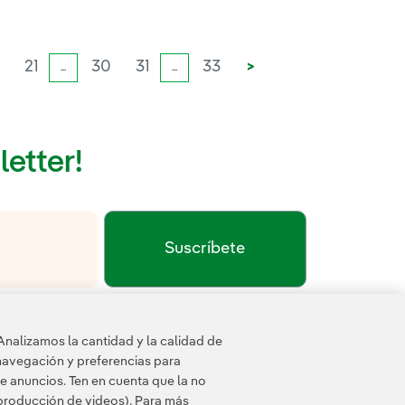
21
30
31
33
>
...
...
letter!
Suscríbete
Enlace externo, se abre en ventana nueva.
Política de privacidad
Términos de servicio
a
y los
de
Analizamos la cantidad y la calidad de
navegación y preferencias para
e anuncios. Ten en cuenta que la no
eproducción de videos). Para más