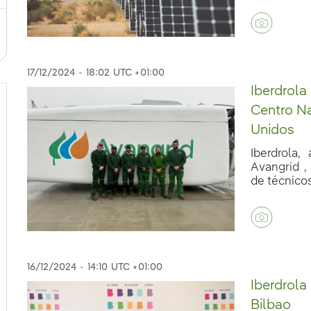
17/12/2024
-
18:02
UTC +01:00
Iberdrola
Centro N
Unidos
Iberdrola,
Avangrid ,
de técnicos 
16/12/2024
-
14:10
UTC +01:00
Iberdrola
Bilbao