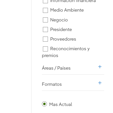
Información financiera
Medio Ambiente
Negocio
Presidente
Proveedores
Reconocimientos y
premios
Áreas / Países
i18n.w
Formatos
i18n.w
Mas Actual