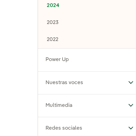
2024
2023
2022
Power Up
Nuestras voces
Al
Multimedia
Al
Redes sociales
Al