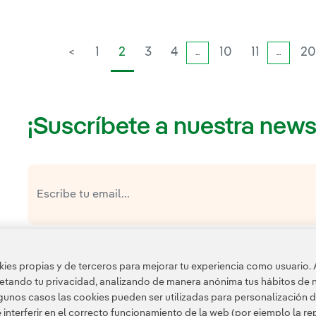
<
1
2
3
4
10
11
20
...
...
¡Suscríbete a nuestra news
política de privacidad de la Newsletter
He leído y acepto la
Esta página está protegida por reCAPTCHA y se aplican l
es propias y de terceros para mejorar tu experiencia como usuario. 
Google.
petando tu privacidad, analizando de manera anónima tus hábitos de 
unos casos las cookies pueden ser utilizadas para personalización d
nterferir en el correcto funcionamiento de la web (por ejemplo la r