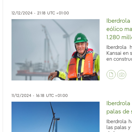
12/12/2024
-
21:18
UTC +01:00
Iberdrola
eólico m
1.280 mil
Iberdrola 
Kansai en 
en construcc
eb.accesibilidad.desplegar
11/12/2024
-
16:18
UTC +01:00
eb.accesibilidad.desplegar
Iberdrola
palas de 
Iberdrola 
las palas 