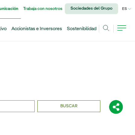
Sociedades del Grupo
unicación
Trabaja con nosotros
IDI
ES
tivo
Accionistas e Inversores
Sostenibilidad
Buscar
BUSCAR
Comparti