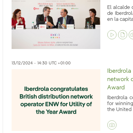
El alcalde 
de Iberdro
en la capital
eb.accesibilidad.desplegar
13/12/2024
-
14:30
UTC +01:00
Iberdrola 
network o
Award
Iberdrola 
for winning
the United 