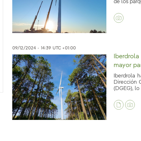
de los parqu
09/12/2024
-
14:39
UTC +01:00
Iberdrola 
mayor par
Iberdrola 
Dirección 
(DGEG), lo 