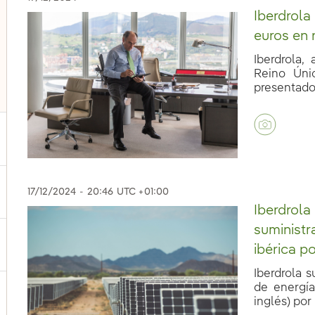
Iberdrola
euros en 
Iberdrola, 
Reino Úni
presentado 
17/12/2024
-
20:46
UTC +01:00
ternar el submenú para Nuestras voces
Iberdrola
suministr
ternar el submenú para Multimedia
ibérica 
Iberdrola 
de energí
ternar el submenú para Redes sociales
inglés) por 