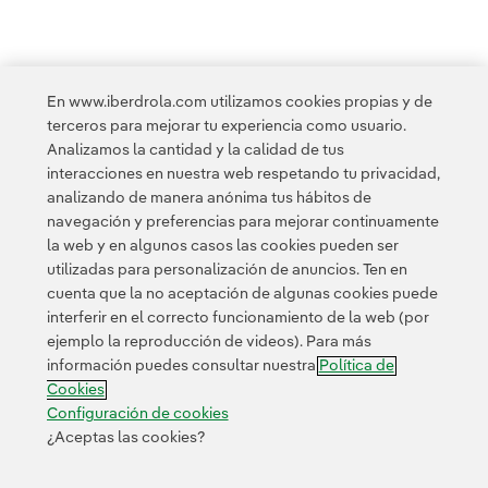
En www.iberdrola.com utilizamos cookies propias y de
<
1
2
3
4
5
...
10
11
...
20
terceros para mejorar tu experiencia como usuario.
Analizamos la cantidad y la calidad de tus
interacciones en nuestra web respetando tu privacidad,
21
22
>
analizando de manera anónima tus hábitos de
navegación y preferencias para mejorar continuamente
la web y en algunos casos las cookies pueden ser
utilizadas para personalización de anuncios. Ten en
cuenta que la no aceptación de algunas cookies puede
interferir en el correcto funcionamiento de la web (por
ejemplo la reproducción de videos). Para más
Contacta
Clientes
Política de Privacidad
Información legal
información puedes consultar nuestra
Política de
Transparencia en el uso de la IA
Política de cookies
Cookies
Configuración de cookies
Accesibilidad
Canal de denuncias
Configuración de cookies
¿Aceptas las cookies?
© 2026 Iberdrola, S.A. Reservados todos los derechos.