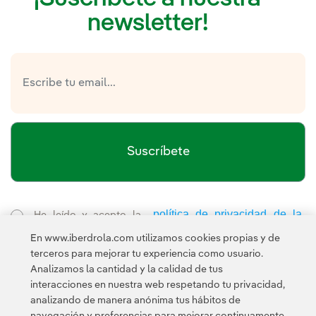
newsletter!
Suscríbete
política de privacidad de la
He leído y acepto la
Newsletter
Enlace externo, se abre en ventana nueva.
En www.iberdrola.com utilizamos cookies propias y de
Esta página está protegida por reCAPTCHA y se aplican la
terceros para mejorar tu experiencia como usuario.
Política de privacidad
Términos de servicio
y los
de Googl
Analizamos la cantidad y la calidad de tus
interacciones en nuestra web respetando tu privacidad,
analizando de manera anónima tus hábitos de