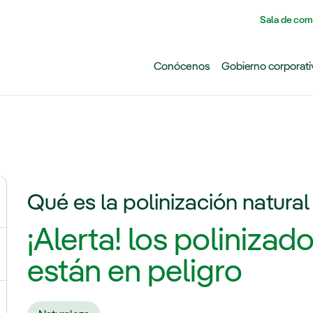
Pasar al contenido principal
Sala de com
Conócenos
Gobierno corporati
Qué es la polinización natural
ternar el submenú para Cambio climático
¡Alerta! los polinizad
ernar el submenú para Biodiversidad
están en peligro