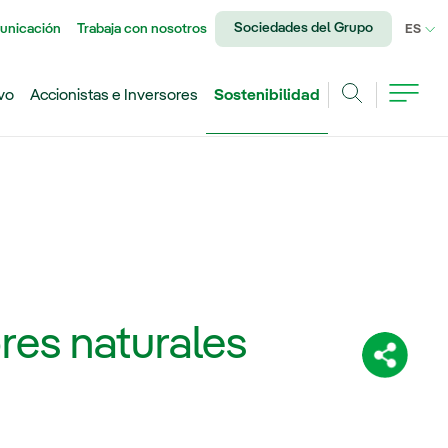
Sociedades del Grupo
unicación
Trabaja con nosotros
IDI
ES
vo
Accionistas e Inversores
Sostenibilidad
Buscar
ores naturales
Comparti