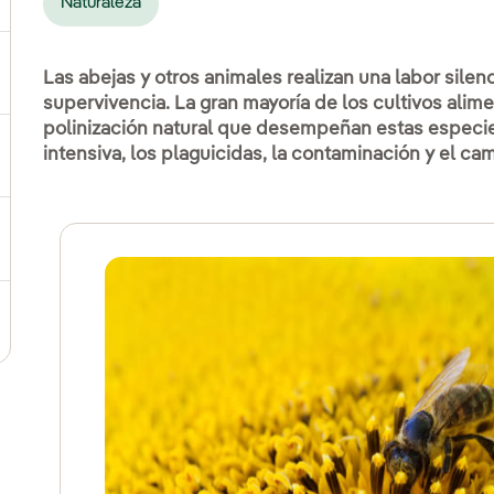
Naturaleza
ternar el submenú para Compromiso social
Las abejas y otros animales realizan una labor sile
supervivencia. La gran mayoría de los cultivos ali
polinización natural que desempeñan estas especie
intensiva, los plaguicidas, la contaminación y el ca
ernar el submenú para Cadena de valor sostenible
ernar el submenú para Gestión de sostenibilidad