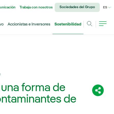
Sociedades del Grupo
unicación
Trabaja con nosotros
IDI
ES
vo
Accionistas e Inversores
Sostenibilidad
Buscar
e
 una forma de
Comparti
contaminantes de