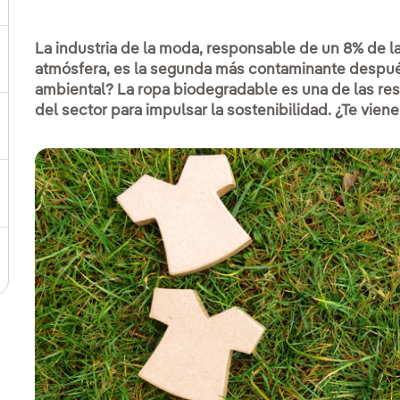
La industria de la moda, responsable de un 8% de 
ternar el submenú para Compromiso social
atmósfera, es la segunda más contaminante despué
ambiental? La ropa biodegradable es una de las res
del sector para impulsar la sostenibilidad. ¿Te vien
ernar el submenú para Cadena de valor sostenible
ernar el submenú para Gestión de sostenibilidad