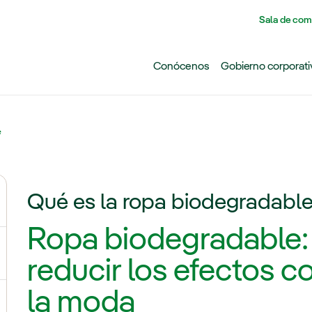
Pasar al contenido principal
Sala de com
Conócenos
Gobierno corporati
e
Qué es la ropa biodegradabl
ternar el submenú para Cambio climático
Ropa biodegradable:
ernar el submenú para Biodiversidad
reducir los efectos 
la moda