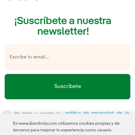
¡Suscríbete a nuestra
newsletter!
Suscríbete
política de privacidad de la
He leído y acepto la
Newsletter
Enlace externo, se abre en ventana nueva.
En www.iberdrola.com utilizamos cookies propias y de
Esta página está protegida por reCAPTCHA y se aplican la
terceros para mejorar tu experiencia como usuario.
Política de privacidad
Términos de servicio
y los
de Googl