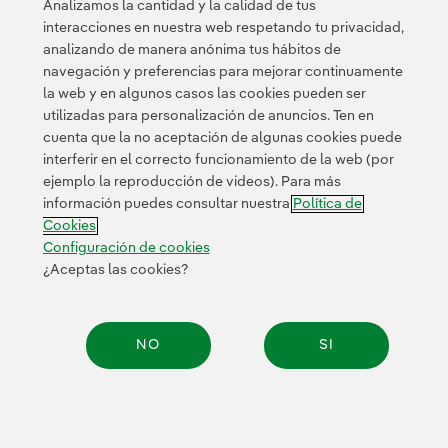
Analizamos la cantidad y la calidad de tus
interacciones en nuestra web respetando tu privacidad,
analizando de manera anónima tus hábitos de
navegación y preferencias para mejorar continuamente
la web y en algunos casos las cookies pueden ser
utilizadas para personalización de anuncios. Ten en
cuenta que la no aceptación de algunas cookies puede
Contacta
Clientes
Política de Privacidad
Información legal
interferir en el correcto funcionamiento de la web (por
Transparencia en el uso de la IA
Política de cookies
ejemplo la reproducción de videos). Para más
información puedes consultar nuestra
Política de
Configuración de cookies
Accesibilidad
Canal de denuncias
Cookies
Configuración de cookies
¿Aceptas las cookies?
© 2026 Iberdrola, S.A. Reservados todos los derechos.
NO
SI
Compar