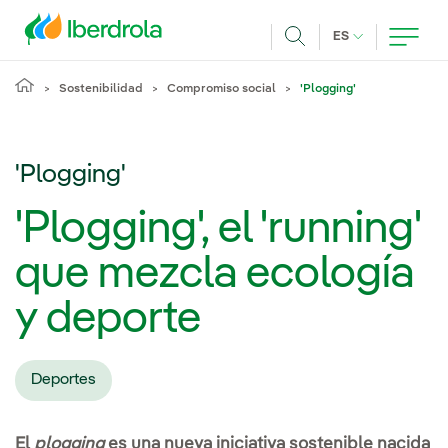
Pasar al contenido principal
IDIOMA ACTUA
ES
Buscar
Sostenibilidad
Compromiso social
'Plogging'
'Plogging'
'Plogging', el 'running'
que mezcla ecología
y deporte
Deportes
El
plogging
es una nueva iniciativa sostenible nacida