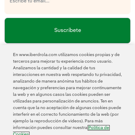
Suscríbete
En www.iberdrola.com utilizamos cookies propias y de
política de privacidad de la
He leído y acepto la
terceros para mejorar tu experiencia como usuario.
Newsletter
Enlace externo, se abre en ventana nueva.
Analizamos la cantidad y la calidad de tus
Esta página está protegida por reCAPTCHA y se aplican la
interacciones en nuestra web respetando tu privacidad,
Política de privacidad
Términos de servicio
y los
de Googl
analizando de manera anónima tus hábitos de
navegación y preferencias para mejorar continuamente
la web y en algunos casos las cookies pueden ser
utilizadas para personalización de anuncios. Ten en
cuenta que la no aceptación de algunas cookies puede
interferir en el correcto funcionamiento de la web (por
ejemplo la reproducción de videos). Para más
Contacta
Clientes
Política de Privacidad
Información legal
información puedes consultar nuestra
Política de
Transparencia en el uso de la IA
Política de cookies
Cookies