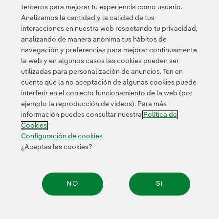
Esta página está protegida por reCAPTCHA y se aplican la
terceros para mejorar tu experiencia como usuario.
Política de privacidad
Términos de servicio
y los
de Googl
Analizamos la cantidad y la calidad de tus
interacciones en nuestra web respetando tu privacidad,
analizando de manera anónima tus hábitos de
navegación y preferencias para mejorar continuamente
la web y en algunos casos las cookies pueden ser
utilizadas para personalización de anuncios. Ten en
cuenta que la no aceptación de algunas cookies puede
Contacta
Clientes
Política de Privacidad
Información legal
interferir en el correcto funcionamiento de la web (por
Transparencia en el uso de la IA
Política de cookies
ejemplo la reproducción de videos). Para más
información puedes consultar nuestra
Política de
Configuración de cookies
Accesibilidad
Canal de denuncias
Cookies
Configuración de cookies
¿Aceptas las cookies?
© 2026 Iberdrola, S.A. Reservados todos los derechos.
NO
SI
Compar