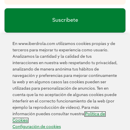
Suscríbete
En www.iberdrola.com utilizamos cookies propias y de
política de privacidad de la
He leído y acepto la
terceros para mejorar tu experiencia como usuario.
Newsletter
Enlace externo, se abre en ventana nueva.
Analizamos la cantidad y la calidad de tus
Esta página está protegida por reCAPTCHA y se aplican la
interacciones en nuestra web respetando tu privacidad,
Política de privacidad
Términos de servicio
y los
de Googl
analizando de manera anónima tus hábitos de
navegación y preferencias para mejorar continuamente
la web y en algunos casos las cookies pueden ser
utilizadas para personalización de anuncios. Ten en
cuenta que la no aceptación de algunas cookies puede
interferir en el correcto funcionamiento de la web (por
ejemplo la reproducción de videos). Para más
Contacta
Clientes
Política de Privacidad
Información legal
información puedes consultar nuestra
Política de
Política de cookies
Configuración de cookies
Accesibilidad
Cookies
Canal de denuncias
Configuración de cookies