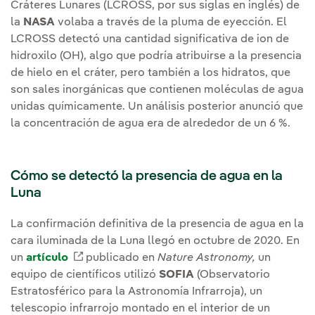
Cráteres Lunares (LCROSS, por sus siglas en inglés) de
la
NASA
volaba a través de la pluma de eyección. El
LCROSS detectó una cantidad significativa de ion de
hidroxilo (OH), algo que podría atribuirse a la presencia
de hielo en el cráter, pero también a los hidratos, que
son sales inorgánicas que contienen moléculas de agua
unidas químicamente. Un análisis posterior anunció que
la concentración de agua era de alrededor de un 6 %.
Cómo se detectó la presencia de agua en la
Luna
La confirmación definitiva de la presencia de agua en la
cara iluminada de la Luna llegó en octubre de 2020. En
un
artículo
Enlace externo, se abre en ventana nueva
publicado en
Nature Astronomy,
un
equipo de científicos utilizó
SOFIA
(Observatorio
Estratosférico para la Astronomía Infrarroja), un
telescopio infrarrojo montado en el interior de un