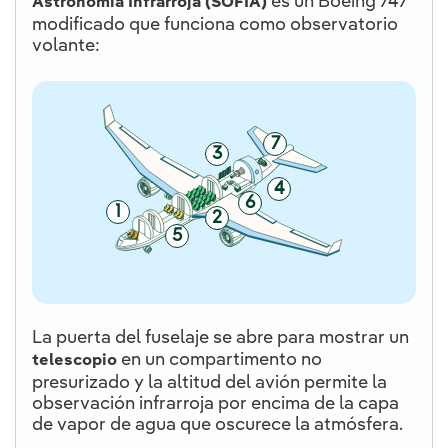
es un Boeing 747
Astronomía Infrarroja (SOFIA)
modificado que funciona como observatorio
volante:
7
3
4
6
1
2
5
La puerta del fuselaje se abre para mostrar un
en un compartimento no
telescopio
presurizado y la altitud del avión permite la
observación infrarroja por encima de la capa
de vapor de agua que oscurece la atmósfera.