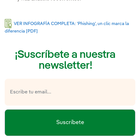
En
VER INFOGRAFÍA COMPLETA: 'Phishing', un clic marca la
diferencia [PDF]
Enlace externo, se abre en ventana nueva.
¡Suscríbete a nuestra
newsletter!
Suscríbete