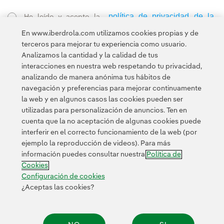
política de privacidad de la
He leído y acepto la
Newsletter
Enlace externo, se abre en ventana nueva.
En www.iberdrola.com utilizamos cookies propias y de
Esta página está protegida por reCAPTCHA y se aplican la
terceros para mejorar tu experiencia como usuario.
Política de privacidad
Términos de servicio
y los
de Googl
Analizamos la cantidad y la calidad de tus
interacciones en nuestra web respetando tu privacidad,
analizando de manera anónima tus hábitos de
navegación y preferencias para mejorar continuamente
la web y en algunos casos las cookies pueden ser
utilizadas para personalización de anuncios. Ten en
cuenta que la no aceptación de algunas cookies puede
Contacta
Clientes
Política de Privacidad
Información legal
interferir en el correcto funcionamiento de la web (por
Transparencia en el uso de la IA
Política de cookies
ejemplo la reproducción de videos). Para más
información puedes consultar nuestra
Política de
Configuración de cookies
Accesibilidad
Canal de denuncias
Cookies
Configuración de cookies
¿Aceptas las cookies?
© 2026 Iberdrola, S.A. Reservados todos los derechos.