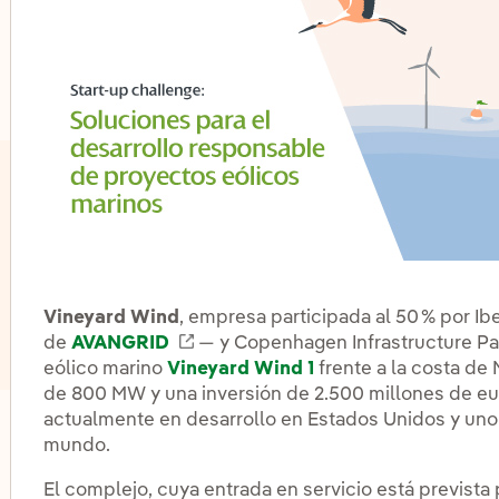
lternar el submenú para Innovación en nuestros negocio
Vineyard Wind
, empresa participada al 50 % por Ibe
de
AVANGRID
Enlace externo, se abre en venta
— y Copenhagen Infrastructure Par
eólico marino
Vineyard Wind 1
frente a la costa de
de 800 MW y una inversión de 2.500 millones de eu
actualmente en desarrollo en Estados Unidos y uno
lternar el submenú para Centros de innovación
mundo.
El complejo, cuya entrada en servicio está prevista 