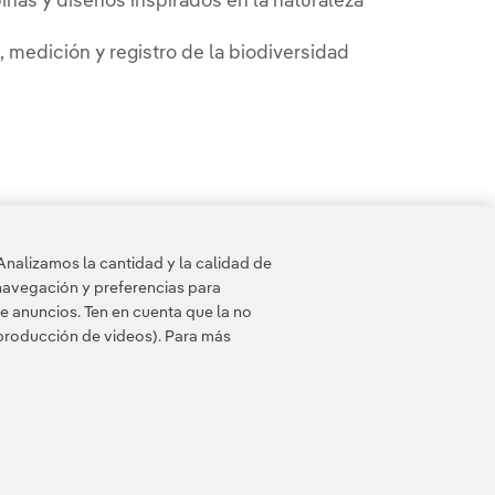
binas y diseños inspirados en la naturaleza
 medición y registro de la biodiversidad
 diseño y supervisión del estado en tiempo
Analizamos la cantidad y la calidad de
navegación y preferencias para
e anuncios. Ten en cuenta que la no
eproducción de videos). Para más