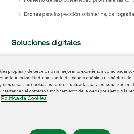
Fomento de la biodiversidad
próxima a las tur
Drones
para inspección submarina, cartografía,
Soluciones digitales
Reducción de la sobreingeniería en la fase de
real (
gemelos digitales
)
es propias y de terceros para mejorar tu experiencia como usuario. 
petando tu privacidad, analizando de manera anónima tus hábitos de 
unos casos las cookies pueden ser utilizadas para personalización d
nterferir en el correcto funcionamiento de la web (por ejemplo la r
Política de Cookies
a