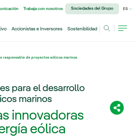
Sociedades del Grupo
unicación
Trabaja con nosotros
IDI
ES
tivo
Accionistas e Inversores
Sostenibilidad
Buscar
lo responsable de proyectos eólicos marinos
s para el desarrollo
icos marinos
Comparti
s innovadoras
ergía eólica