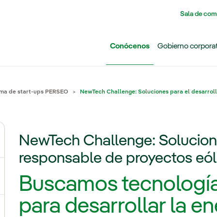
Pasar al contenido principal
Sala de com
Conócenos
Gobierno corpora
ma de start-ups PERSEO
NewTech Challenge: Soluciones para el desarrol
NewTech Challenge: Solucione
ernar el submenú para Grupo Iberdrola
responsable de proyectos eól
Buscamos tecnología
ternar el submenú para Redes
para desarrollar la en
ternar el submenú para Generación