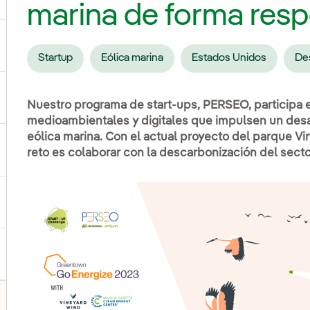
marina de forma res
ernar el submenú para Productos y servicios
Startup
Eólica marina
Estados Unidos
De
ternar el submenú para Dónde estamos
Nuestro programa de start-ups, PERSEO, participa e
medioambientales y digitales que impulsen un desarr
eólica marina. Con el actual proyecto del parque Vi
reto es colaborar con la descarbonización del sect
ernar el submenú para Plan Estratégico
ernar el submenú para Nuestro sector