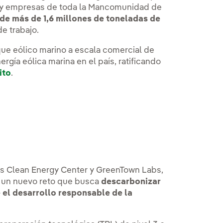
 y empresas de toda la Mancomunidad de
 de más de 1,6 millones de toneladas de
e trabajo.
que eólico marino a escala comercial de
rgía eólica marina en el país, ratificando
ito
.
, se abre en ventana nueva.
s Clean Energy Center y GreenTown Labs,
externo, se abre en ventana nueva.
n un nuevo reto que busca
descarbonizar
 el desarrollo responsable de la