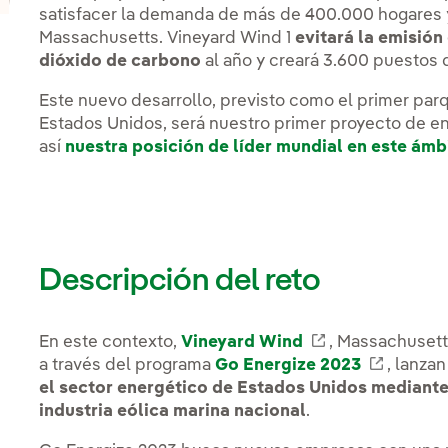
satisfacer la demanda de más de 400.000 hogares
Massachusetts. Vineyard Wind 1
evitará la emisión
dióxido de carbono
al año y creará 3.600 puestos d
Este nuevo desarrollo, previsto como el primer par
Estados Unidos, será nuestro primer proyecto de ene
así
nuestra posición de líder mundial en este ámb
Descripción del reto
En este contexto,
Vineyard Wind
Enlace externo
, Massachusett
a través del programa
Go Energize 2023
Enlace 
, lanza
el sector energético de Estados Unidos mediante
industria eólica marina nacional
.