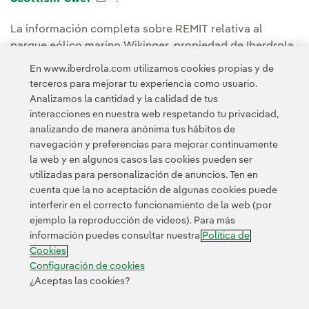
La información completa sobre REMIT relativa al
parque eólico marino Wikinger, propiedad de Iberdrola
Renovables Offshore Deutschland GmbH Energía, S.A.
En www.iberdrola.com utilizamos cookies propias y de
(Unipersonal), está disponible en la siguiente página de
terceros para mejorar tu experiencia como usuario.
Iberdrola Energía Internacional
Enlace externo, se a
.
Analizamos la cantidad y la calidad de tus
interacciones en nuestra web respetando tu privacidad,
analizando de manera anónima tus hábitos de
navegación y preferencias para mejorar continuamente
la web y en algunos casos las cookies pueden ser
utilizadas para personalización de anuncios. Ten en
cuenta que la no aceptación de algunas cookies puede
Contacta
Clientes
Política de Privacidad
Información legal
interferir en el correcto funcionamiento de la web (por
Transparencia en el uso de la IA
Política de cookies
ejemplo la reproducción de videos). Para más
información puedes consultar nuestra
Política de
Configuración de cookies
Accesibilidad
Canal de denuncias
Cookies
Configuración de cookies
¿Aceptas las cookies?
© 2026 Iberdrola, S.A. Reservados todos los derechos.