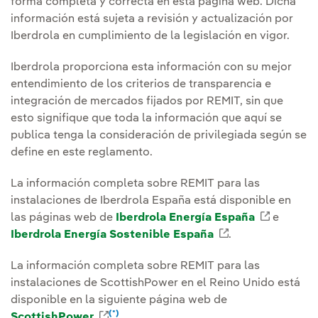
forma completa y correcta en esta página web. Dicha
información está sujeta a revisión y actualización por
Iberdrola en cumplimiento de la legislación en vigor.
Iberdrola proporciona esta información con su mejor
entendimiento de los criterios de transparencia e
integración de mercados fijados por REMIT, sin que
esto signifique que toda la información que aquí se
publica tenga la consideración de privilegiada según se
define en este reglamento.
La información completa sobre REMIT para las
instalaciones de Iberdrola España está disponible en
las páginas web de
Iberdrola Energía España
Enlace e
e
Iberdrola Energía Sostenible España
Enlace externo,
.
La información completa sobre REMIT para las
instalaciones de ScottishPower en el Reino Unido está
disponible en la siguiente página web de
(*)
ScottishPower
Enlace externo, se abre en ventana n
Nota
.