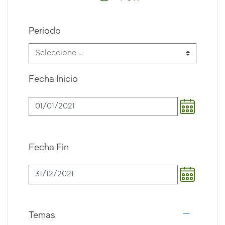
Periodo
Fecha Inicio
Fecha Fin
Temas
i18n.web.a