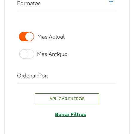
Formatos
i18n.web.a
Mas Actual
Mas Antiguo
Ordenar Por:
APLICAR FILTROS
Borrar Filtros