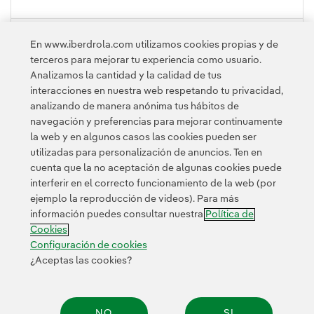
PLEGAR
En www.iberdrola.com utilizamos cookies propias y de
terceros para mejorar tu experiencia como usuario.
Analizamos la cantidad y la calidad de tus
interacciones en nuestra web respetando tu privacidad,
analizando de manera anónima tus hábitos de
navegación y preferencias para mejorar continuamente
la web y en algunos casos las cookies pueden ser
utilizadas para personalización de anuncios. Ten en
cuenta que la no aceptación de algunas cookies puede
Contacta
Clientes
Política de Privacidad
Información legal
interferir en el correcto funcionamiento de la web (por
Transparencia en el uso de la IA
Política de cookies
ejemplo la reproducción de videos). Para más
información puedes consultar nuestra
Política de
Configuración de cookies
Accesibilidad
Canal de denuncias
Cookies
Configuración de cookies
¿Aceptas las cookies?
© 2026 Iberdrola, S.A. Reservados todos los derechos.
NO
SI