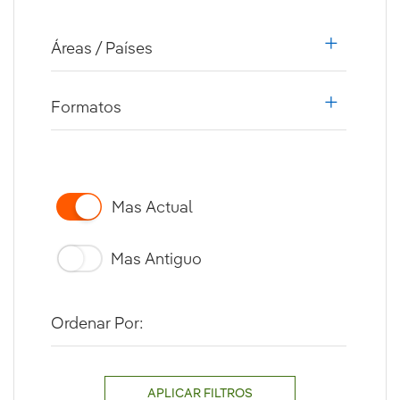
Áreas / Países
i18n.web.a
Formatos
i18n.web.a
Mas Actual
Mas Antiguo
Ordenar Por:
APLICAR FILTROS