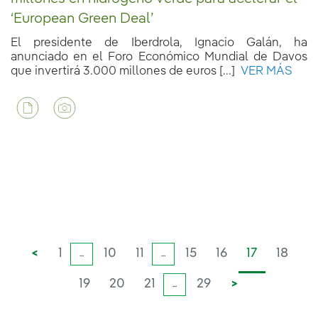
‘European Green Deal’
El presidente de Iberdrola, Ignacio Galán, ha
anunciado en el Foro Económico Mundial de Davos
que invertirá 3.000 millones de euros [...]
VER MÁS
<
1
10
11
15
16
17
18
...
...
19
20
21
29
>
...