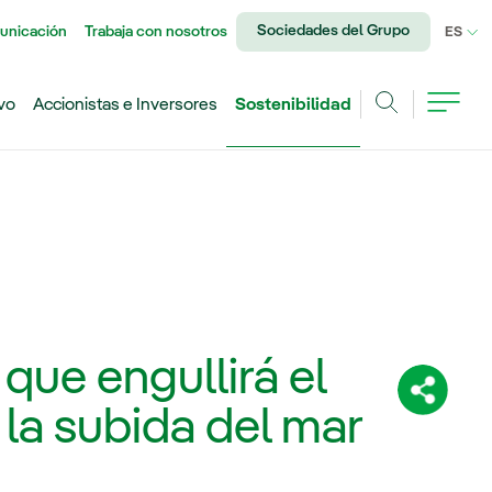
Sociedades del Grupo
unicación
Trabaja con nosotros
IDI
ES
vo
Accionistas e Inversores
Sostenibilidad
Buscar
s que engullirá el
Comparti
 la subida del mar