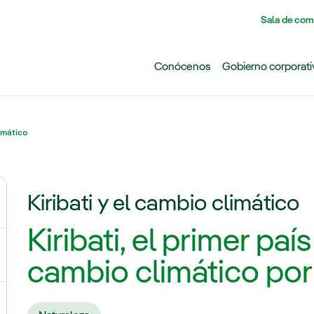
Pasar al contenido principal
Sala de com
Conócenos
Gobierno corporati
imático
Kiribati y el cambio climático
ternar el submenú para Cambio climático
Kiribati, el primer paí
ernar el submenú para Biodiversidad
cambio climático por