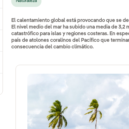
Naturaleza
ternar el submenú para Compromiso social
El calentamiento global está provocando que se der
El nivel medio del mar ha subido una media de 3,2
catastrófico para islas y regiones costeras. En espec
país de atolones coralinos del Pacífico que termina
ernar el submenú para Cadena de valor sostenible
consecuencia del cambio climático.
ernar el submenú para Gestión de sostenibilidad