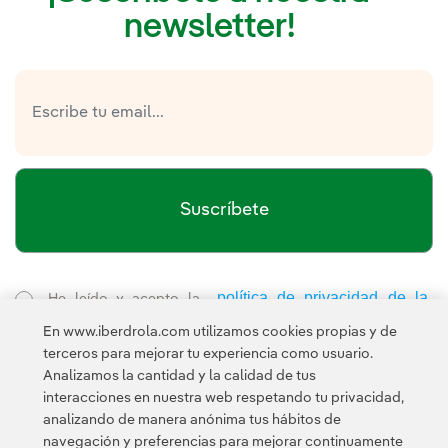
newsletter!
Suscríbete
política de privacidad de la
He leído y acepto la
Newsletter
Enlace externo, se abre en ventana nueva.
En www.iberdrola.com utilizamos cookies propias y de
Esta página está protegida por reCAPTCHA y se aplican la
terceros para mejorar tu experiencia como usuario.
Política de privacidad
Términos de servicio
y los
de Googl
Analizamos la cantidad y la calidad de tus
interacciones en nuestra web respetando tu privacidad,
analizando de manera anónima tus hábitos de
navegación y preferencias para mejorar continuamente