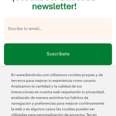
newsletter!
Suscríbete
En www.iberdrola.com utilizamos cookies propias y de
política de privacidad de la
He leído y acepto la
terceros para mejorar tu experiencia como usuario.
Newsletter
Enlace externo, se abre en ventana nueva.
Analizamos la cantidad y la calidad de tus
Esta página está protegida por reCAPTCHA y se aplican la
interacciones en nuestra web respetando tu privacidad,
Política de privacidad
Términos de servicio
y los
de Googl
analizando de manera anónima tus hábitos de
navegación y preferencias para mejorar continuamente
la web y en algunos casos las cookies pueden ser
utilizadas para personalización de anuncios. Ten en