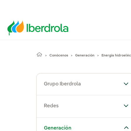
Conócenos
Generación
Energía hidroeléc
Grupo Iberdrola
Alt
Redes
Al
Alternar el submenú para Generación
Generación