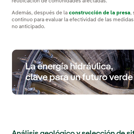
reubicación de comunidades afectadas.
Además, después de la
construcción de la presa
,
continuo para evaluar la efectividad de las medida
no anticipado.
La energía hidráulica,
clave para un futuro verde
Análisis geológico y selección de sit