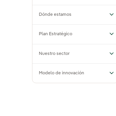
Dónde estamos
Al
Plan Estratégico
Alt
Nuestro sector
Alt
Modelo de innovación
Al