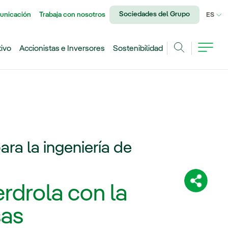
Sociedades del Grupo
unicación
Trabaja con nosotros
IDI
ES
tivo
Accionistas e Inversores
Sostenibilidad
Buscar
ara la ingeniería de
Comparti
rdrola con la
sas