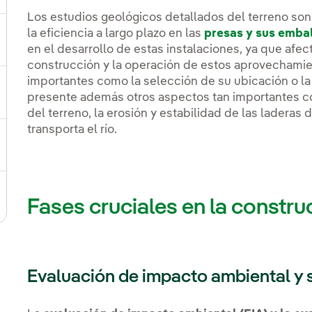
Los estudios geológicos detallados del terreno son 
la eficiencia a largo plazo en las
presas y sus emba
ternar el submenú para Dónde estamos
en el desarrollo de estas instalaciones, ya que afec
construcción y la operación de estos aprovechamien
importantes como la selección de su ubicación o la 
ernar el submenú para Plan Estratégico
presente además otros aspectos tan importantes co
del terreno, la erosión y estabilidad de las laderas
transporta el río.
ernar el submenú para Nuestro sector
ternar el submenú para Modelo de innovación
Fases cruciales en la constr
Evaluación de impacto ambiental y 