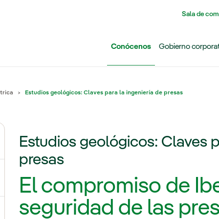
Pasar al contenido principal
Sala de com
Conócenos
Gobierno corpora
trica
Estudios geológicos: Claves para la ingeniería de presas
Estudios geológicos: Claves p
ernar el submenú para Grupo Iberdrola
presas
El compromiso de Ibe
ternar el submenú para Redes
seguridad de las pre