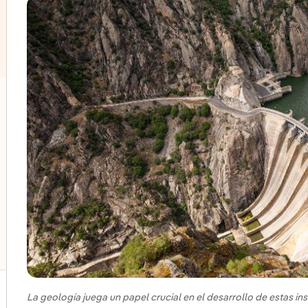
lternar el submenú para Energía solar fotovoltaica
lternar el submenú para Eólica marina
lternar el submenú para Almacenamiento de energía
lternar el submenú para Otras tecnologías
La geología juega un papel crucial en el desarrollo de estas ins
ernar el submenú para Productos y servicios