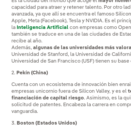
Es la ciudad del mundo que acoge el
mayor númer
capacidad para atraer y retener talento. Por otro lad
avanzada, ya que allí se encuentra el famoso Silic
Apple, Meta (Facebook), Tesla y NVIDIA. Es el princ
la
Inteligencia Artificial
con empresas como OpenAI
también se traduce en una de las ciudades de Est
recibe al año.
Además,
algunas de las universidades más valora
Universidad de Stanford, la Universidad de Californi
Universidad de San Francisco (USF) tienen su base 
2.
Pekín (China)
Cuenta con un ecosistema de innovación bien enraiza
empresas unicornio fuera de Silicon Valley, y es el
t
financiación de capital riesgo
. Asimismo, es la q
solicitud de patentes. Encabeza la carrera en comp
vanguardia.
3.
Boston (Estados Unidos)