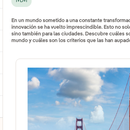
I+D+i
ernar el submenú para Productos y servicios
En un mundo sometido a una constante transformació
innovación se ha vuelto imprescindible. Esto no sol
sino también para las ciudades. Descubre cuáles s
mundo y cuáles son los criterios que las han aupado
ternar el submenú para Dónde estamos
ernar el submenú para Plan Estratégico
ernar el submenú para Nuestro sector