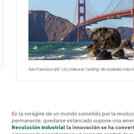
lternar el submenú para Innovación en nuestros negocio
lternar el submenú para Programa de start-ups PERSEO
lternar el submenú para Centros de innovación
San Francisco (EE. UU.) lidera el 'ranking' de ciudades más
En la vorágine de un mundo sometido por la revoluc
permanente, quedarse estancado supone una amenaz
Revolución Industrial
la innovación se ha conver