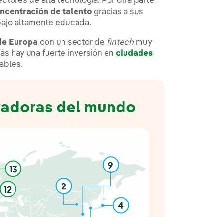
ctores de alta tecnología. Por otra parte,
oncentración de talento
gracias a sus
abajo altamente educada.
 de Europa
con un sector de
fintech
muy
s hay una fuerte inversión en
ciudades
ables.
vadoras del mundo