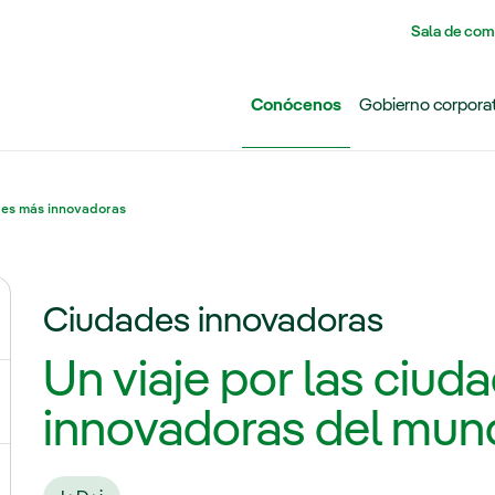
Pasar al contenido principal
Sala de com
Conócenos
Gobierno corpora
es más innovadoras
Ciudades innovadoras
ernar el submenú para Grupo Iberdrola
Un viaje por las ciu
ternar el submenú para Redes
innovadoras del mu
ternar el submenú para Generación