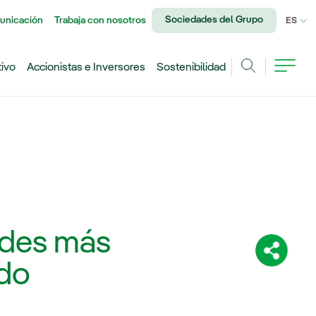
Sociedades del Grupo
unicación
Trabaja con nosotros
IDI
ES
tivo
Accionistas e Inversores
Sostenibilidad
Buscar
dades más
Comparti
ndo