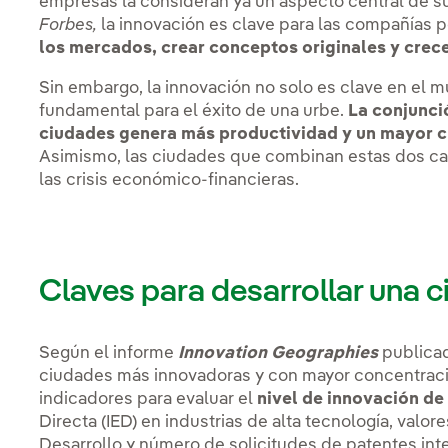
empresas la consideran ya un aspecto central de su
Forbes,
la innovación es clave para las compañías 
los mercados, crear conceptos originales y crece
Sin embargo, la innovación no solo es clave en el 
fundamental para el éxito de una urbe.
La conjunci
ciudades genera más productividad y un mayor c
Asimismo, las ciudades que combinan estas dos car
las crisis económico-financieras.
Claves para desarrollar una 
Según el informe
Innovation Geographies
publicad
ciudades más innovadoras y con mayor concentració
indicadores para evaluar el
nivel de innovación de
Directa (IED) en industrias de alta tecnología, valore
Desarrollo y número de solicitudes de patentes int