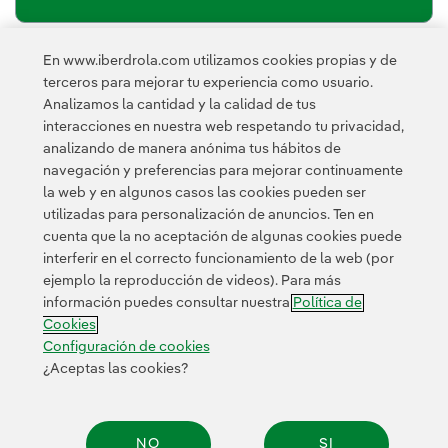
En www.iberdrola.com utilizamos cookies propias y de
política de privacidad de la
He leído y acepto la
terceros para mejorar tu experiencia como usuario.
Newsletter
Enlace externo, se abre en ventana nueva.
Analizamos la cantidad y la calidad de tus
Esta página está protegida por reCAPTCHA y se aplican la
interacciones en nuestra web respetando tu privacidad,
Política de privacidad
Términos de servicio
y los
de Googl
analizando de manera anónima tus hábitos de
navegación y preferencias para mejorar continuamente
la web y en algunos casos las cookies pueden ser
utilizadas para personalización de anuncios. Ten en
cuenta que la no aceptación de algunas cookies puede
interferir en el correcto funcionamiento de la web (por
ejemplo la reproducción de videos). Para más
Contacta
Clientes
Política de Privacidad
Información legal
información puedes consultar nuestra
Política de
Transparencia en el uso de la IA
Política de cookies
Cookies
Configuración de cookies
Accesibilidad
Canal de denuncias
Configuración de cookies
¿Aceptas las cookies?
© 2026 Iberdrola, S.A. Reservados todos los derechos.
NO
SI