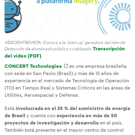
VÍDEOENTREVISTA: Conoce a la 'start-up' ganadora del reto de
Transcripción
Detección de alumbrado público y cableado.
del vídeo [PDF]
Enlace externo, se abre en ventana nue
CONCERT Technologies
Enlace externo, se abre en 
es una empresa brasileña
con sede en Sao Paulo (Brasil) y más de 15 años de
experiencia en el mercado de Tecnología de Operación
(TO) en Tiempo Real y Sistemas Críticos en las áreas de
Utilities,
Aeroespacial y Defensa.
Está
involucrada en el 25 % del suministro de energía
de Brasil
y cuenta con
experiencia en más de 50
proyectos de investigación y desarrollo
en el país.
También está presente en el mayor centro de control