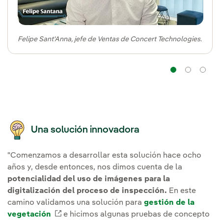
Felipe Sant'Anna, jefe de Ventas de Concert Technologies.
Naveg
Na
Una solución innovadora
"Comenzamos a desarrollar esta solución hace ocho
años y, desde entonces, nos dimos cuenta de la
potencialidad del uso de imágenes para la
digitalización del proceso de inspección.
En este
camino validamos una solución para
gestión de la
vegetación
Enlace externo, se abre en ventana nuev
e hicimos algunas pruebas de concepto