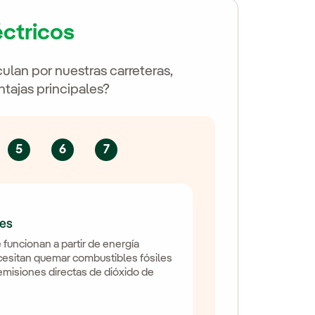
éctricos
ulan por nuestras carreteras,
ntajas principales?
5
6
7
nes
funcionan a partir de energía
cesitan quemar combustibles fósiles
emisiones directas de dióxido de