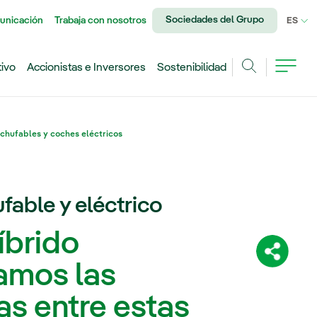
Sociedades del Grupo
unicación
Trabaja con nosotros
IDI
ES
tivo
Accionistas e Inversores
Sostenibilidad
Buscar
nchufables y coches eléctricos
fable y eléctrico
íbrido
Comparti
amos las
as entre estas