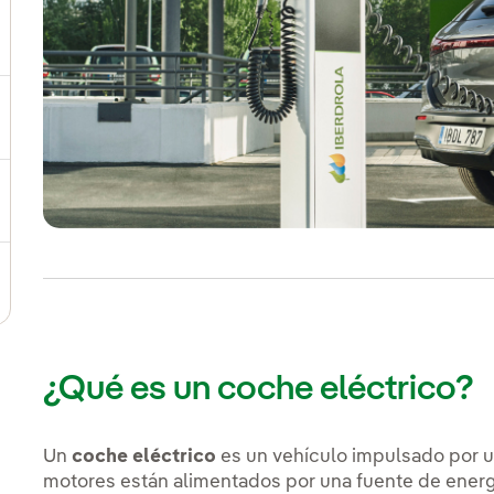
ternar el submenú para Dónde estamos
ernar el submenú para Plan Estratégico
ernar el submenú para Nuestro sector
ternar el submenú para Modelo de innovación
¿Qué es un coche eléctrico?
Un
coche eléctrico
es un vehículo impulsado por un
motores están alimentados por una fuente de energí