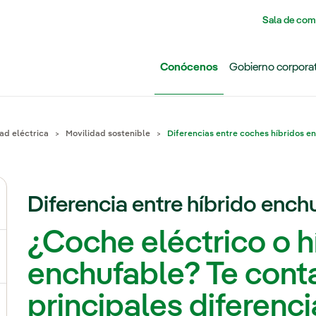
Pasar al contenido principal
Sala de com
Conócenos
Gobierno corpora
ad eléctrica
Movilidad sostenible
Diferencias entre coches híbridos e
Diferencia entre híbrido enchu
ernar el submenú para Grupo Iberdrola
¿Coche eléctrico o h
ternar el submenú para Redes
enchufable? Te cont
principales diferenci
ternar el submenú para Generación