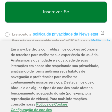
Inscrever-Se
política de privacidade da Newsletter
Link 
Li e aceito a
Política de
Esta página é protegida pelo reCAPTCHA e pela
Privacidade
Termos de Serviço do Google
e pela
.
Em www.iberdrola.com, utilizamos cookies próprios e
de terceiros para melhorar sua experiência de usuário.
Analisamos a quantidade e a qualidade de suas
interações em nosso site respeitando sua privacidade,
analisando de forma anônima seus hábitos de
navegação e preferências para melhorar
continuamente nossos serviços. Destacamos que o
Contato
Clientes
Política de Privacidade
Informação legal
bloqueio de alguns tipos de cookies pode afetar o
Transparência no uso da IA
Política de cookies
Configuração de cookies
funcionamento adequado do site (por exemplo, a
reprodução de vídeos). Para mais informações,
Acessibilidade
Canal de denúncias
consulte nossa
Política de Cookies
Configuração de cookies