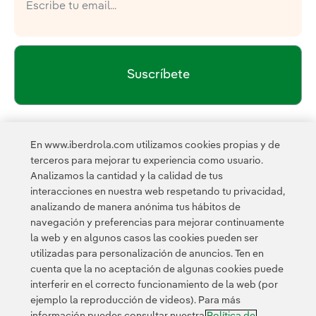
Suscríbete
política de privacidad de la
He leído y acepto la
En www.iberdrola.com utilizamos cookies propias y de
Newsletter
Enlace externo, se abre en ventana nueva.
terceros para mejorar tu experiencia como usuario.
Esta página está protegida por reCAPTCHA y se aplican la
Analizamos la cantidad y la calidad de tus
Política de privacidad
Términos de servicio
y los
de
interacciones en nuestra web respetando tu privacidad,
Google.
analizando de manera anónima tus hábitos de
navegación y preferencias para mejorar continuamente
la web y en algunos casos las cookies pueden ser
utilizadas para personalización de anuncios. Ten en
cuenta que la no aceptación de algunas cookies puede
interferir en el correcto funcionamiento de la web (por
ejemplo la reproducción de videos). Para más
Contacta
Clientes
Política de Privacidad
Información legal