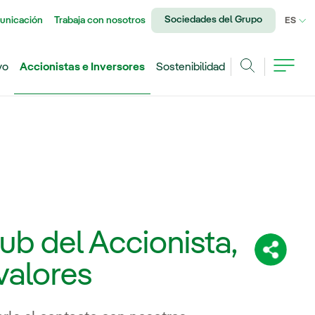
Sociedades del Grupo
unicación
Trabaja con nosotros
IDI
ES
vo
Accionistas e Inversores
Sostenibilidad
Buscar
ub del Accionista,
Share:
valores