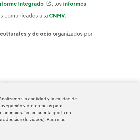
Enlace externo, se abre en ventan
nforme Integrado
, los
informes
os comunicados a la
CNMV
.
culturales y de ocio
organizados por
inión sobre nuestra compañía y mucho
Analizamos la cantidad y la calidad de
navegación y preferencias para
e anuncios. Ten en cuenta que la no
eproducción de videos). Para más