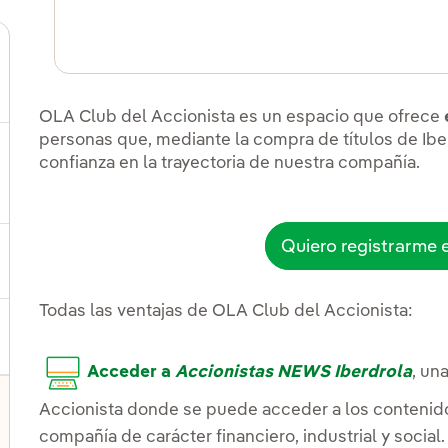
ernar el submenú para ¿Por qué invertir hoy en Iberdrola
OLA Club del Accionista es un espacio que ofrece
personas que, mediante la compra de títulos de Ib
confianza en la trayectoria de nuestra compañía.
ernar el submenú para Eventos, resultados y publicacio
Quiero registrarme
ernar el submenú para Acción y dividendo
Todas las ventajas de OLA Club del Accionista:
Acceder a
Accionistas NEWS Iberdrola
, un
Accionista donde se puede acceder a los contenido
compañía de carácter financiero, industrial y social.