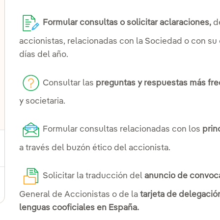
Formular consultas o solicitar aclaraciones,
de
accionistas, relacionadas con la Sociedad o con su
días del año.
Consultar las
preguntas y respuestas más fr
y societaria.
Formular consultas relacionadas con los
prin
a través del buzón ético del accionista.
ernar el submenú para Renta fija y bonos
Solicitar la traducción del
anuncio de convoca
ternar el submenú para Comunicaciones a la CNMV
General de Accionistas o de la
tarjeta de delegación
lenguas cooficiales en España.