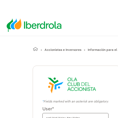
Accionistas e Inversores
Información para el
Fields marked with an asterisk are obligatory.
User*