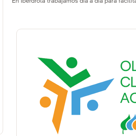
En Iberdrola trabajamos día a día para facili