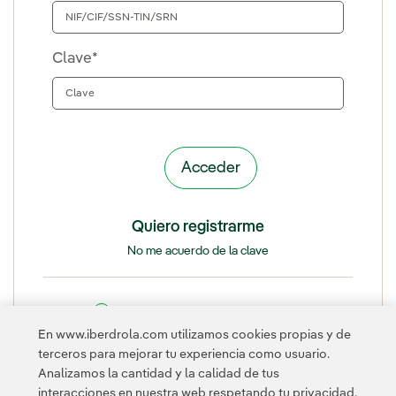
Clave*
Quiero registrarme
No me acuerdo de la clave
¿Qué es OLA Club del Accionista?
En www.iberdrola.com utilizamos cookies propias y de
terceros para mejorar tu experiencia como usuario.
Esta página está protegida por reCAPTCHA y se aplican la
Política
Analizamos la cantidad y la calidad de tus
de privacidad
y los
Términos de servicio
de Google.
interacciones en nuestra web respetando tu privacidad,