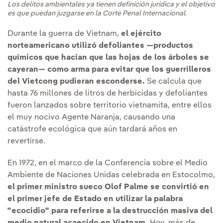
Los delitos ambientales ya tienen definición jurídica y el objetivo
es que puedan juzgarse en la Corte Penal Internacional.
Durante la guerra de Vietnam,
el ejército
norteamericano utilizó defoliantes —productos
químicos que hacían que las hojas de los árboles se
cayeran— como arma para evitar que los guerrilleros
del Vietcong pudieran esconderse.
Se calcula que
hasta 76 millones de litros de herbicidas y defoliantes
fueron lanzados sobre territorio vietnamita, entre ellos
el muy nocivo Agente Naranja, causando una
catástrofe ecológica que aún tardará años en
revertirse.
En 1972, en el marco de la Conferencia sobre el Medio
Ambiente de Naciones Unidas celebrada en Estocolmo,
el primer ministro sueco Olof Palme se convirtió en
el primer jefe de Estado en utilizar la palabra
"ecocidio" para referirse a la destrucción masiva del
medio natural acaecido en Vietnam.
Hoy, más de