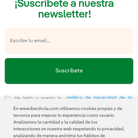
¡Suscríbete a nuestra
newsletter!
Suscríbete
política de privacidad de la
He leído y acepto la
Newsletter
Enlace externo, se abre en ventana nueva.
En www.iberdrola.com utilizamos cookies propias y de
Esta página está protegida por reCAPTCHA y se aplican la
terceros para mejorar tu experiencia como usuario.
Política de privacidad
Términos de servicio
y los
de Googl
Analizamos la cantidad y la calidad de tus
interacciones en nuestra web respetando tu privacidad,
analizando de manera anónima tus hábitos de