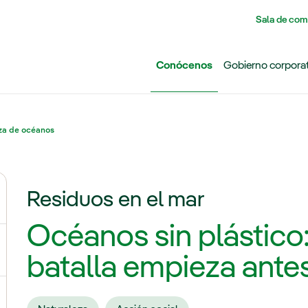
Pasar al contenido principal
Sala de com
Conócenos
Gobierno corpora
za de océanos
Residuos en el mar
ernar el submenú para Grupo Iberdrola
Océanos sin plástico:
ternar el submenú para Redes
batalla empieza antes
ternar el submenú para Generación