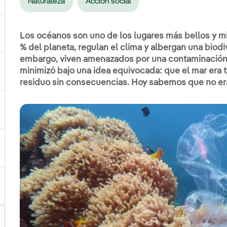
Naturaleza
Acción social
ernar el submenú para Productos y servicios
Los océanos son uno de los lugares más bellos y mi
% del planeta, regulan el clima y albergan una biodi
embargo, viven amenazados por una contaminación
minimizó bajo una idea equivocada: que el mar era
ternar el submenú para Dónde estamos
residuo sin consecuencias. Hoy sabemos que no era
ernar el submenú para Plan Estratégico
ernar el submenú para Nuestro sector