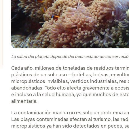
lternar el submenú para Innovación en nuestros negocio
lternar el submenú para Programa de start-ups PERSEO
lternar el submenú para Centros de innovación
La salud del planeta depende del buen estado de conservació
Cada año, millones de toneladas de residuos termi
plásticos de un solo uso —botellas, bolsas, envolto
microplásticos invisibles, vertidos industriales, res
abandonadas. Todo ello afecta gravemente a ecosis
e incluso a la salud humana, ya que muchos de est
alimentaria.
La contaminación marina no es solo un problema am
Las playas contaminadas afectan al turismo, las re
microplásticos ya han sido detectados en peces, sal