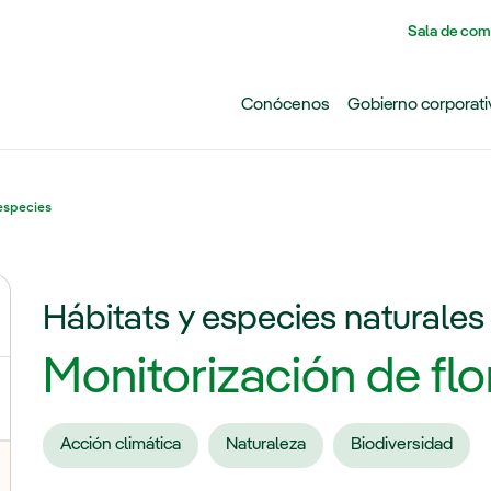
Pasar al contenido principal
Sala de com
Conócenos
Gobierno corporati
especies
Hábitats y especies naturales
ternar el submenú para Cambio climático
Monitorización de flo
Acción climática
Naturaleza
Biodiversidad