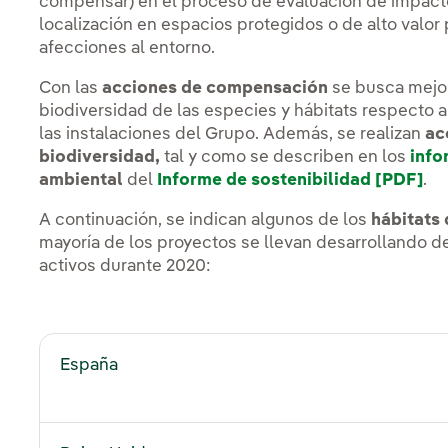
compensar) en el proceso de evaluación de impacto
localización en espacios protegidos o de alto valor 
afecciones al entorno.
Con las
acciones de compensación
se busca mejor
biodiversidad de las especies y hábitats respecto a
las instalaciones del Grupo. Además, se realizan
ac
biodiversidad,
tal y como se describen en los
info
ambiental
del
Informe de sostenibilidad [PDF]
En
.
A continuación, se indican algunos de los
hábitats
mayoría de los proyectos se llevan desarrollando 
activos durante 2020:
España