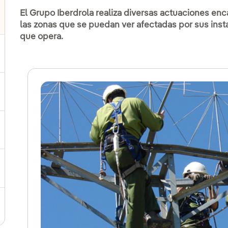
El Grupo Iberdrola realiza diversas actuaciones en
las zonas que se puedan ver afectadas por sus insta
que opera.
ternar el submenú para Compromiso social
ernar el submenú para Cadena de valor sostenible
ernar el submenú para Gestión de sostenibilidad