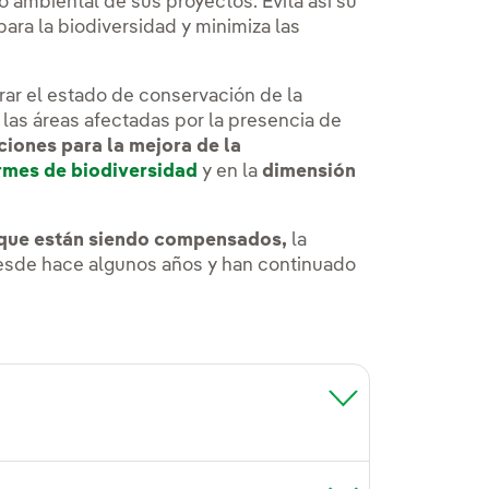
 ambiental de sus proyectos. Evita así su
para la biodiversidad y minimiza las
ar el estado de conservación de la
 las áreas afectadas por la presencia de
ciones para la mejora de la
rmes de biodiversidad
y en la
dimensión
lace externo, se abre en ventana nueva.
 que están siendo compensados,
la
desde hace algunos años y han continuado