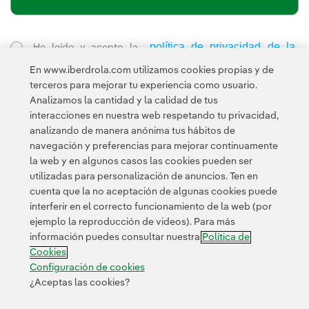
política de privacidad de la
He leído y acepto la
Newsletter
Enlace externo, se abre en ventana nueva.
En www.iberdrola.com utilizamos cookies propias y de
Esta página está protegida por reCAPTCHA y se aplican la
terceros para mejorar tu experiencia como usuario.
Política de privacidad
Términos de servicio
y los
de Googl
Analizamos la cantidad y la calidad de tus
interacciones en nuestra web respetando tu privacidad,
analizando de manera anónima tus hábitos de
navegación y preferencias para mejorar continuamente
la web y en algunos casos las cookies pueden ser
utilizadas para personalización de anuncios. Ten en
cuenta que la no aceptación de algunas cookies puede
Contacta
Clientes
Política de Privacidad
Información legal
interferir en el correcto funcionamiento de la web (por
Transparencia en el uso de la IA
Política de cookies
ejemplo la reproducción de videos). Para más
información puedes consultar nuestra
Política de
Configuración de cookies
Accesibilidad
Canal de denuncias
Cookies
Configuración de cookies
¿Aceptas las cookies?
© 2026 Iberdrola, S.A. Reservados todos los derechos.