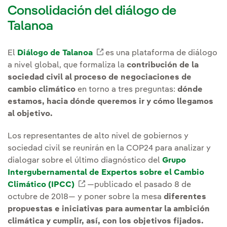
Consolidación del diálogo de
Talanoa
El
Diálogo de Talanoa
Enlace externo, se abre en ven
es una plataforma de diálogo
a nivel global, que formaliza la
contribución de la
sociedad civil al proceso de negociaciones de
cambio climático
en torno a tres preguntas:
dónde
estamos, hacia dónde queremos ir y cómo llegamos
al objetivo.
Los representantes de alto nivel de gobiernos y
sociedad civil se reunirán en la COP24 para analizar y
dialogar sobre el último diagnóstico del
Grupo
Intergubernamental de Expertos sobre el Cambio
Climático (IPCC)
Enlace externo, se abre en ventana
—publicado el pasado 8 de
octubre de 2018— y poner sobre la mesa
diferentes
propuestas e iniciativas para aumentar la ambición
climática y cumplir, así, con los objetivos fijados.