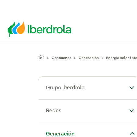
Conócenos
Generación
Energía solar fot
Grupo Iberdrola
Alt
Redes
Al
Alternar el submenú para Generación
Generación