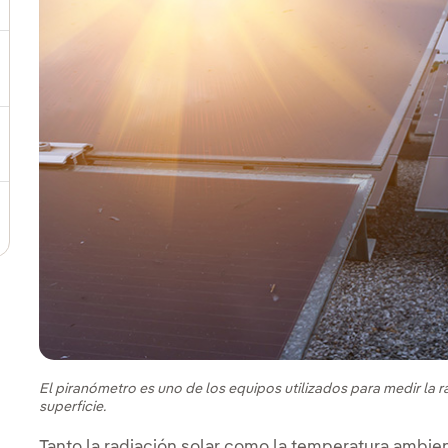
ernar el submenú para Plan Estratégico
ernar el submenú para Nuestro sector
ternar el submenú para Modelo de innovación
El piranómetro es uno de los equipos utilizados para medir la r
superficie.
Tanto la radiación solar como la temperatura ambie