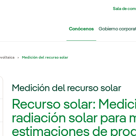
Pasar al contenido principal
Sala de com
Conócenos
Gobierno corpora
ovoltaica
Medición del recurso solar
Medición del recurso solar
ernar el submenú para Grupo Iberdrola
Recurso solar: Medic
ternar el submenú para Redes
radiación solar para 
estimaciones de pro