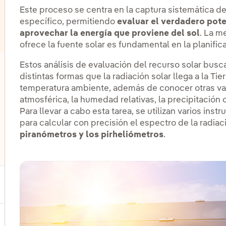
Este proceso se centra en la captura sistemática de 
específico, permitiendo
evaluar el verdadero pote
aprovechar la energía que proviene del sol
. La m
ofrece la fuente solar es fundamental en la planific
Estos análisis de evaluación del recurso solar bus
lternar el submenú para Eólica marina
distintas formas que la radiación solar llega a la Tierr
temperatura ambiente, además de conocer otras va
atmosférica, la humedad relativas, la precipitación o
lternar el submenú para Almacenamiento de energía
Para llevar a cabo esta tarea, se utilizan varios in
para calcular con precisión el espectro de la radiac
piranómetros y los pirheliómetros
.
lternar el submenú para Otras tecnologías
ernar el submenú para Productos y servicios
ternar el submenú para Dónde estamos