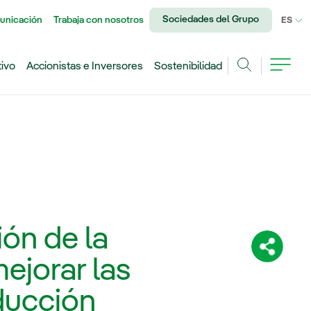
Sociedades del Grupo
unicación
Trabaja con nosotros
IDI
ES
tivo
Accionistas e Inversores
Sostenibilidad
Buscar
ión de la
Comparti
mejorar las
ducción