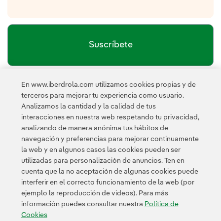
Suscríbete
En www.iberdrola.com utilizamos cookies propias y de
política de privacidad de la
He leído y acepto la
terceros para mejorar tu experiencia como usuario.
Newsletter
Enlace externo, se abre en ventana nueva.
Analizamos la cantidad y la calidad de tus
Esta página está protegida por reCAPTCHA y se aplican la
interacciones en nuestra web respetando tu privacidad,
Política de privacidad
Términos de servicio
y los
de Googl
analizando de manera anónima tus hábitos de
navegación y preferencias para mejorar continuamente
la web y en algunos casos las cookies pueden ser
utilizadas para personalización de anuncios. Ten en
cuenta que la no aceptación de algunas cookies puede
interferir en el correcto funcionamiento de la web (por
ejemplo la reproducción de videos). Para más
Contacta
Clientes
Política de Privacidad
Información legal
información puedes consultar nuestra
Política de
Política de cookies
Configuración de cookies
Accesibilidad
Cookies