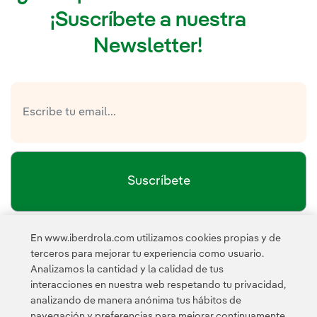
¡Suscríbete a nuestra
Newsletter!
Suscríbete
En www.iberdrola.com utilizamos cookies propias y de
política de privacidad de la
He leído y acepto la
terceros para mejorar tu experiencia como usuario.
Newsletter
Enlace externo, se abre en ventana nueva.
Analizamos la cantidad y la calidad de tus
Esta página está protegida por reCAPTCHA y se aplican la
interacciones en nuestra web respetando tu privacidad,
Política de privacidad
Términos de servicio
y los
de Googl
analizando de manera anónima tus hábitos de
navegación y preferencias para mejorar continuamente