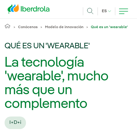
Pasar al contenido principal
IDIOMA ACTUA
ES
Buscar
Conócenos
Modelo de innovación
Qué es un 'wearable'
QUÉ ES UN 'WEARABLE'
La tecnología
'wearable', mucho
más que un
complemento
I+D+i