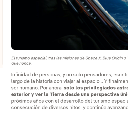
lternar el submenú para Innovación en nuestros negocio
lternar el submenú para Programa de start-ups PERSEO
lternar el submenú para Centros de innovación
El turismo espacial, tras las misiones de Space X, Blue Origin o
que nunca.
Infinidad de personas, y no solo pensadores, escrito
largo de la historia con viajar al espacio... Y finalm
ser humano. Por ahora,
solo los privilegiados ast
exterior y ver la Tierra desde una perspectiva úni
próximos años con el desarrollo del turismo espaci
consecución de diversos hitos y continúa avanzand