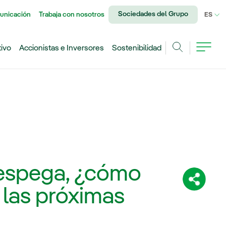
Sociedades del Grupo
unicación
Trabaja con nosotros
IDI
ES
tivo
Accionistas e Inversores
Sostenibilidad
Buscar
despega, ¿cómo
Comparti
 las próximas