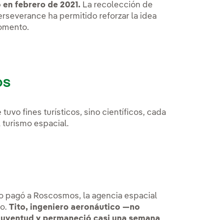
 en febrero de 2021.
La recolección de
rseverance ha permitido reforzar la idea
momento.
os
uvo fines turísticos, sino científicos, cada
 turismo espacial.
to pagó a Roscosmos, la agencia espacial
io.
Tito, ingeniero aeronáutico —no
 juventud y permaneció casi una semana