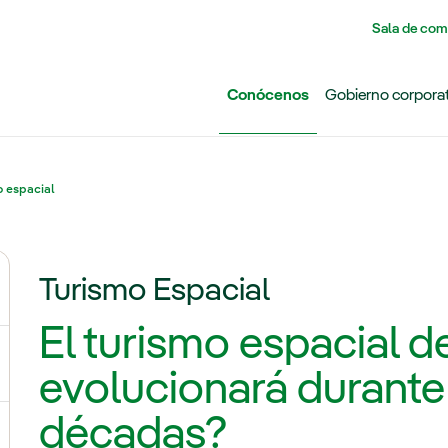
Pasar al contenido principal
Sala de com
Conócenos
Gobierno corpora
o espacial
Turismo Espacial
ernar el submenú para Grupo Iberdrola
El turismo espacial 
ternar el submenú para Redes
evolucionará durante
décadas?
ternar el submenú para Generación