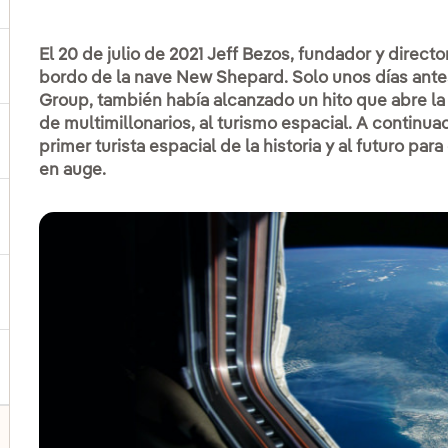
El 20 de julio de 2021 Jeff Bezos, fundador y directo
ernar el submenú para Productos y servicios
bordo de la nave New Shepard. Solo unos días antes
Group, también había alcanzado un hito que abre la
de multimillonarios, al turismo espacial. A continua
ternar el submenú para Dónde estamos
primer turista espacial de la historia y al futuro p
en auge.
ernar el submenú para Plan Estratégico
ernar el submenú para Nuestro sector