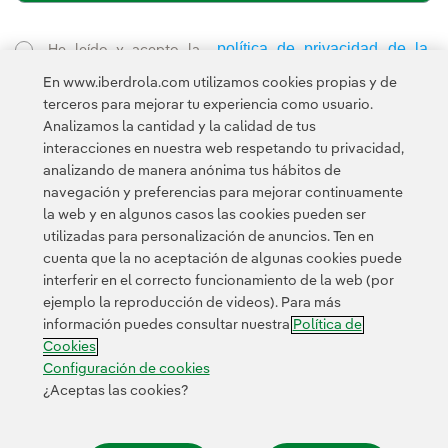
política de privacidad de la
He leído y acepto la
Newsletter
Enlace externo, se abre en ventana nueva.
En www.iberdrola.com utilizamos cookies propias y de
Esta página está protegida por reCAPTCHA y se aplican la
terceros para mejorar tu experiencia como usuario.
Política de privacidad
Términos de servicio
y los
de Googl
Analizamos la cantidad y la calidad de tus
interacciones en nuestra web respetando tu privacidad,
analizando de manera anónima tus hábitos de
navegación y preferencias para mejorar continuamente
la web y en algunos casos las cookies pueden ser
utilizadas para personalización de anuncios. Ten en
cuenta que la no aceptación de algunas cookies puede
Contacta
Clientes
Política de Privacidad
Información legal
interferir en el correcto funcionamiento de la web (por
Política de cookies
Configuración de cookies
Accesibilidad
ejemplo la reproducción de videos). Para más
información puedes consultar nuestra
Política de
Canal de denuncias
Cookies
Configuración de cookies
¿Aceptas las cookies?
© 2026 Iberdrola, S.A. Reservados todos los derechos.