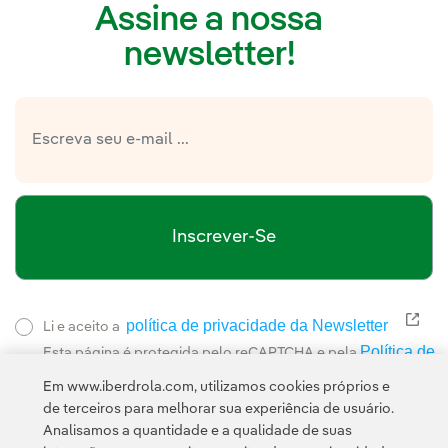
Assine a nossa
newsletter!
Inscrever-Se
política de privacidade da Newsletter
Link
Li e aceito a
Política de
Esta página é protegida pelo reCAPTCHA e pela
Privacidade
Termos de Serviço do Google
e pela
.
Em www.iberdrola.com, utilizamos cookies próprios e
de terceiros para melhorar sua experiência de usuário.
Analisamos a quantidade e a qualidade de suas