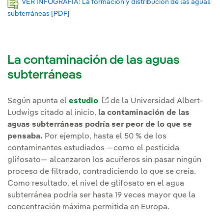
VER INFOGRAFÍA: La formación y distribución de las aguas
subterráneas [PDF]
Enlace externo, se abre en ventana nueva.
La contaminación de las aguas
subterráneas
Según apunta el
estudio
Enlace externo, se abre en 
de la Universidad Albert-
Ludwigs citado al inicio,
la contaminación de las
aguas subterráneas podría ser peor de lo que se
pensaba.
Por ejemplo, hasta el 50 % de los
contaminantes estudiados —como el pesticida
glifosato— alcanzaron los acuíferos sin pasar ningún
proceso de filtrado, contradiciendo lo que se creía.
Como resultado, el nivel de glifosato en el agua
subterránea podría ser hasta 19 veces mayor que la
concentración máxima permitida en Europa.