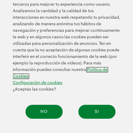
Esta página está protegida por reCAPTCHA y se aplican la
terceros para mejorar tu experiencia como usuario.
Política de privacidad
Términos de servicio
y los
de Googl
Analizamos la cantidad y la calidad de tus
interacciones en nuestra web respetando tu privacidad,
analizando de manera anónima tus hábitos de
navegación y preferencias para mejorar continuamente
la web y en algunos casos las cookies pueden ser
utilizadas para personalización de anuncios. Ten en
cuenta que la no aceptación de algunas cookies puede
Contacta
Clientes
Política de Privacidad
Información legal
interferir en el correcto funcionamiento de la web (por
Política de cookies
Configuración de cookies
Accesibilidad
ejemplo la reproducción de videos). Para más
información puedes consultar nuestra
Política de
Canal de denuncias
Cookies
Configuración de cookies
¿Aceptas las cookies?
© 2026 Iberdrola, S.A. Reservados todos los derechos.
NO
SI
Compar