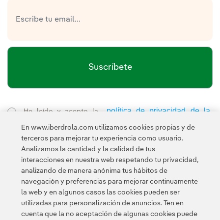
Suscríbete
política de privacidad de la
He leído y acepto la
Newsletter
Enlace externo, se abre en ventana nueva.
En www.iberdrola.com utilizamos cookies propias y de
Esta página está protegida por reCAPTCHA y se aplican la
terceros para mejorar tu experiencia como usuario.
Política de privacidad
Términos de servicio
y los
de Googl
Analizamos la cantidad y la calidad de tus
interacciones en nuestra web respetando tu privacidad,
analizando de manera anónima tus hábitos de
navegación y preferencias para mejorar continuamente
la web y en algunos casos las cookies pueden ser
utilizadas para personalización de anuncios. Ten en
cuenta que la no aceptación de algunas cookies puede
Contacta
Clientes
Política de Privacidad
Información legal