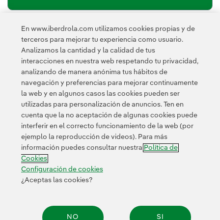
En www.iberdrola.com utilizamos cookies propias y de
política de privacidad de la
He leído y acepto la
terceros para mejorar tu experiencia como usuario.
Newsletter
Enlace externo, se abre en ventana nueva.
Analizamos la cantidad y la calidad de tus
Esta página está protegida por reCAPTCHA y se aplican la
interacciones en nuestra web respetando tu privacidad,
Política de privacidad
Términos de servicio
y los
de Googl
analizando de manera anónima tus hábitos de
navegación y preferencias para mejorar continuamente
la web y en algunos casos las cookies pueden ser
utilizadas para personalización de anuncios. Ten en
cuenta que la no aceptación de algunas cookies puede
interferir en el correcto funcionamiento de la web (por
ejemplo la reproducción de videos). Para más
Contacta
Clientes
Política de Privacidad
Información legal
información puedes consultar nuestra
Política de
Transparencia en el uso de la IA
Política de cookies
Cookies
Configuración de cookies
Accesibilidad
Canal de denuncias
Configuración de cookies
¿Aceptas las cookies?
© 2026 Iberdrola, S.A. Reservados todos los derechos.
NO
SI