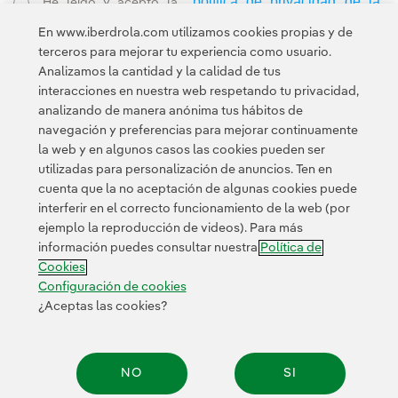
política de privacidad de la
He leído y acepto la
Newsletter
Enlace externo, se abre en ventana nueva.
En www.iberdrola.com utilizamos cookies propias y de
Esta página está protegida por reCAPTCHA y se aplican la
terceros para mejorar tu experiencia como usuario.
Política de privacidad
Términos de servicio
y los
de Googl
Analizamos la cantidad y la calidad de tus
interacciones en nuestra web respetando tu privacidad,
analizando de manera anónima tus hábitos de
navegación y preferencias para mejorar continuamente
la web y en algunos casos las cookies pueden ser
utilizadas para personalización de anuncios. Ten en
cuenta que la no aceptación de algunas cookies puede
Contacta
Clientes
Política de Privacidad
Información legal
interferir en el correcto funcionamiento de la web (por
Política de cookies
Configuración de cookies
Accesibilidad
ejemplo la reproducción de videos). Para más
información puedes consultar nuestra
Política de
Canal de denuncias
Cookies
Configuración de cookies
¿Aceptas las cookies?
© 2026 Iberdrola, S.A. Reservados todos los derechos.
NO
SI