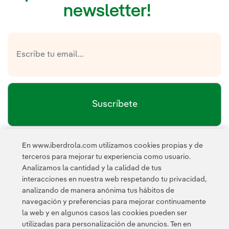
newsletter!
Suscríbete
En www.iberdrola.com utilizamos cookies propias y de
política de privacidad de la
He leído y acepto la
terceros para mejorar tu experiencia como usuario.
Newsletter
Enlace externo, se abre en ventana nueva.
Analizamos la cantidad y la calidad de tus
Esta página está protegida por reCAPTCHA y se aplican la
interacciones en nuestra web respetando tu privacidad,
Política de privacidad
Términos de servicio
y los
de Googl
analizando de manera anónima tus hábitos de
navegación y preferencias para mejorar continuamente
la web y en algunos casos las cookies pueden ser
utilizadas para personalización de anuncios. Ten en