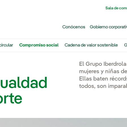
Pasar al contenido principal
Sala de com
Conócenos
Gobierno corporati
ircular
Compromiso social
Cadena de valor sostenible
G
El Grupo Iberdrol
mujeres y niñas de
gualdad
Ellas baten récord
todos, son impara
orte