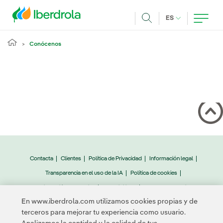
Pasar al contenido principal
IDIOMA ACTUA
ES
Buscar
Conócenos
Contacta
Clientes
Política de Privacidad
Información legal
Transparencia en el uso de la IA
Política de cookies
Configuración de cookies
Accesibilidad
Canal de denuncias
En www.iberdrola.com utilizamos cookies propias y de
terceros para mejorar tu experiencia como usuario.
© 2026 Iberdrola, S.A. Reservados todos los derechos.