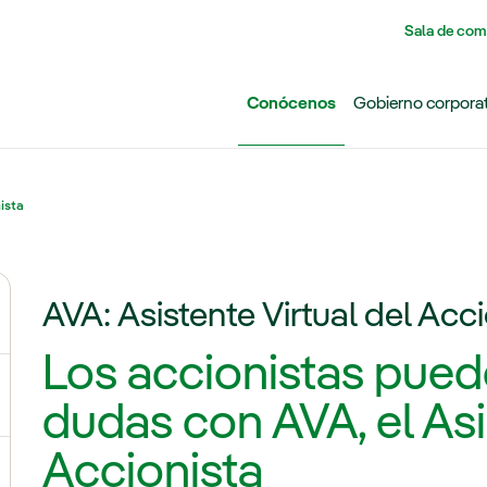
Pasar al contenido principal
Sala de com
Conócenos
Gobierno corpora
ista
AVA: Asistente Virtual del Acc
ernar el submenú para Grupo Iberdrola
Los accionistas pued
ternar el submenú para Redes
dudas con AVA, el Asi
Accionista
ternar el submenú para Generación