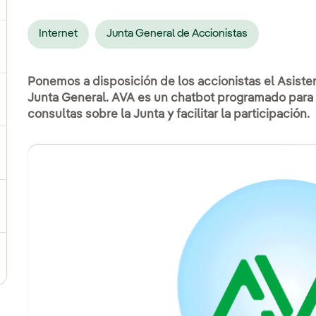
Internet
Junta General de Accionistas
ernar el submenú para Productos y servicios
Ponemos a disposición de los accionistas el Asisten
Junta General. AVA es un chatbot programado para 
ternar el submenú para Dónde estamos
consultas sobre la Junta y facilitar la participación.
ernar el submenú para Plan Estratégico
ernar el submenú para Nuestro sector
ternar el submenú para Modelo de innovación