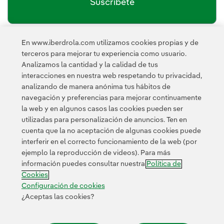
Suscríbete
En www.iberdrola.com utilizamos cookies propias y de
política de privacidad de la
He leído y acepto la
terceros para mejorar tu experiencia como usuario.
Newsletter
Enlace externo, se abre en ventana nueva.
Analizamos la cantidad y la calidad de tus
Esta página está protegida por reCAPTCHA y se aplican la
interacciones en nuestra web respetando tu privacidad,
Política de privacidad
Términos de servicio
y los
de Googl
analizando de manera anónima tus hábitos de
navegación y preferencias para mejorar continuamente
la web y en algunos casos las cookies pueden ser
utilizadas para personalización de anuncios. Ten en
cuenta que la no aceptación de algunas cookies puede
interferir en el correcto funcionamiento de la web (por
ejemplo la reproducción de videos). Para más
Contacta
Clientes
Política de Privacidad
Información legal
información puedes consultar nuestra
Política de
Política de cookies
Configuración de cookies
Accesibilidad
Cookies
Canal de denuncias
Configuración de cookies
¿Aceptas las cookies?
© 2026 Iberdrola, S.A. Reservados todos los derechos.