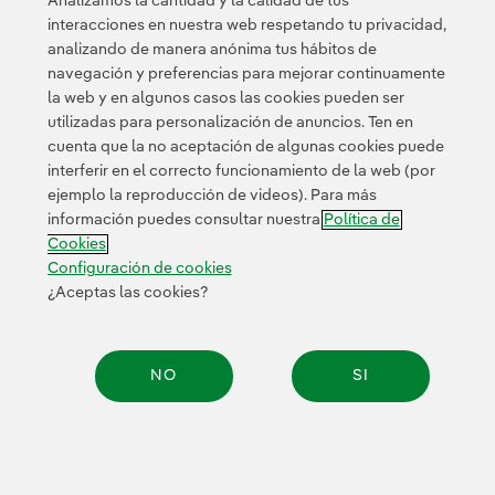
Analizamos la cantidad y la calidad de tus
mundial. Así, se convierte en la primera
interacciones en nuestra web respetando tu privacidad,
compañía multinacional que obtiene el
analizando de manera anónima tus hábitos de
Certificado de Empresa Saludable de AENOR
a
navegación y preferencias para mejorar continuamente
nivel mundial y la primera empresa española en
la web y en algunos casos las cookies pueden ser
obtener el
certificado de AENOR a su Sistema
utilizadas para personalización de anuncios. Ten en
de Gestión de ‘Compliance’ Tributario
. También
cuenta que la no aceptación de algunas cookies puede
es
reconocida como compañía LEAD en el
interferir en el correcto funcionamiento de la web (por
Pacto Mundial de Naciones Unidas
y la
ejemplo la reproducción de videos). Para más
información puedes consultar nuestra
Política de
Comisión europea la clasifica como la
utility
Cookies
española más innovadora
y la tercera de
Configuración de cookies
Europa.
¿Aceptas las cookies?
NO
SI
Compar
2001-2006
2007-2025