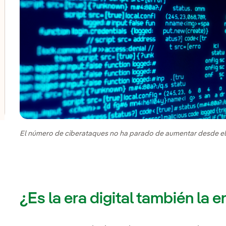
lternar el submenú para Innovación en nuestros negocio
lternar el submenú para Programa de start-ups PERSEO
lternar el submenú para Centros de innovación
El número de ciberataques no ha parado de aumentar desde el 
¿Es la era digital también la 