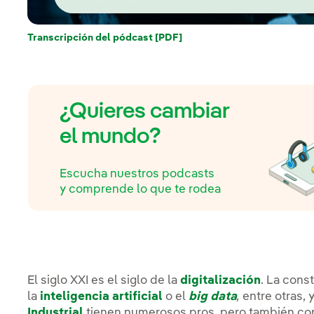
Transcripción del pódcast [PDF]
Enlace externo, se abre en 
¿Quieres cambiar
el mundo?
Escucha nuestros podcasts
y comprende lo que te rodea
El siglo XXI es el siglo de la
digitalización
. La cons
la
inteligencia artificial
o el
big data
,
entre otras, 
Industrial
tienen numerosos pros, pero también co