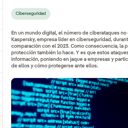
Ciberseguridad
ernar el submenú para Productos y servicios
En un mundo digital, el número de ciberataques no
Kaspersky, empresa líder en ciberseguridad, duran
ternar el submenú para Dónde estamos
comparación con el 2023. Como consecuencia, la pr
protección también lo hace. Y es que estos ataqu
información, poniendo en jaque a empresas y parti
ernar el submenú para Plan Estratégico
de ellos y cómo protegerse ante ellos.
ernar el submenú para Nuestro sector