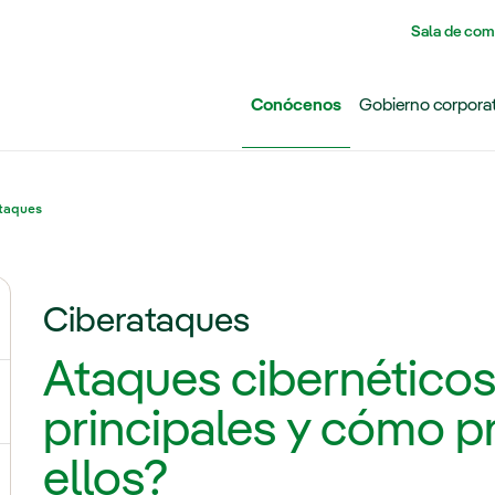
Pasar al contenido principal
Sala de com
Conócenos
Gobierno corpora
taques
Ciberataques
ernar el submenú para Grupo Iberdrola
Ataques cibernéticos
ternar el submenú para Redes
principales y cómo p
ellos?
ternar el submenú para Generación