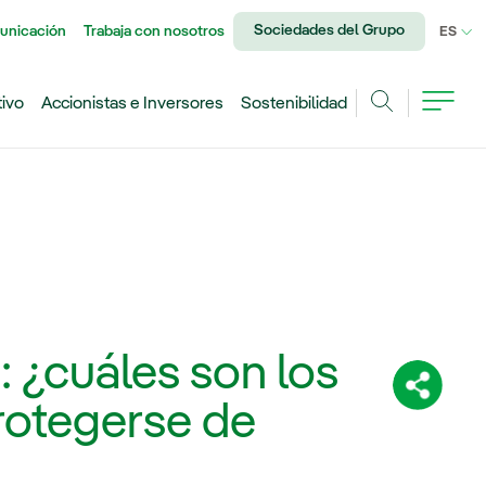
Sociedades del Grupo
unicación
Trabaja con nosotros
IDI
ES
tivo
Accionistas e Inversores
Sostenibilidad
Buscar
: ¿cuáles son los
Comparti
rotegerse de