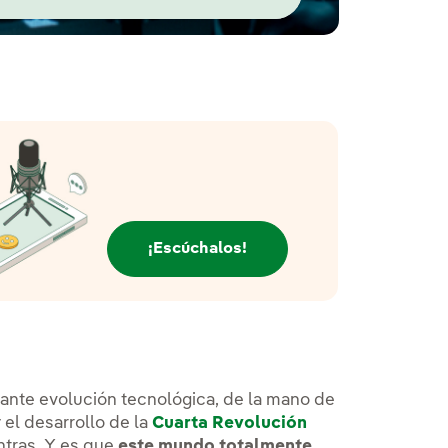
ventana nueva.
¡Escúchalos!
tante evolución tecnológica, de la mano de
y el desarrollo de la
Cuarta Revolución
ntras. Y es que
este mundo totalmente