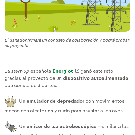
El ganador firmará un contrato de colaboración y podrá probar
su proyecto.
La
start-up
española
Energiot
Enlace externo, se abr
ganó este reto
gracias al proyecto de un
dispositivo autoalimentado
que consta de 3 partes:
Un
emulador de depredador
con movimientos
mecánicos aleatorios y ruido para asustar a las aves.
Un
emisor de luz estroboscópica
—similar a las