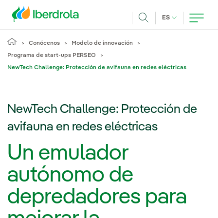
Pasar al contenido principal
IDIOMA ACTUA
ES
Buscar
Conócenos
Modelo de innovación
Programa de start-ups PERSEO
NewTech Challenge: Protección de avifauna en redes eléctricas
NewTech Challenge: Protección de
avifauna en redes eléctricas
Un emulador
autónomo de
depredadores para