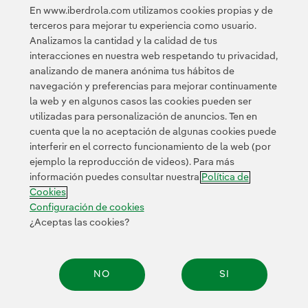
Política de privacidad
Términos de servicio
y los
de Googl
En www.iberdrola.com utilizamos cookies propias y de
terceros para mejorar tu experiencia como usuario.
Analizamos la cantidad y la calidad de tus
interacciones en nuestra web respetando tu privacidad,
analizando de manera anónima tus hábitos de
navegación y preferencias para mejorar continuamente
la web y en algunos casos las cookies pueden ser
utilizadas para personalización de anuncios. Ten en
cuenta que la no aceptación de algunas cookies puede
Contacta
Clientes
Política de Privacidad
Información legal
interferir en el correcto funcionamiento de la web (por
Transparencia en el uso de la IA
Política de cookies
ejemplo la reproducción de videos). Para más
información puedes consultar nuestra
Política de
Configuración de cookies
Accesibilidad
Canal de denuncias
Cookies
Configuración de cookies
¿Aceptas las cookies?
© 2026 Iberdrola, S.A. Reservados todos los derechos.
NO
SI