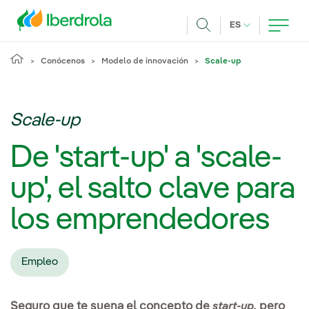
Pasar al contenido principal
IDIOMA ACTUA
ES
Buscar
Conócenos
Modelo de innovación
Scale-up
Scale-up
De 'start-up' a 'scale-
up', el salto clave para
los emprendedores
Empleo
Seguro que te suena el concepto de
pero
start-up,