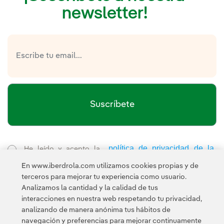
newsletter!
Suscríbete
política de privacidad de la
He leído y acepto la
Newsletter
Enlace externo, se abre en ventana nueva.
En www.iberdrola.com utilizamos cookies propias y de
Esta página está protegida por reCAPTCHA y se aplican la
terceros para mejorar tu experiencia como usuario.
Política de privacidad
Términos de servicio
y los
de Googl
Analizamos la cantidad y la calidad de tus
interacciones en nuestra web respetando tu privacidad,
analizando de manera anónima tus hábitos de
navegación y preferencias para mejorar continuamente