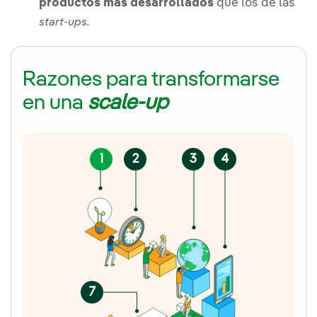
productos más desarrollados
que los de las
start-ups.
Razones para transformarse
en una
scale-up
1
2
3
4
7