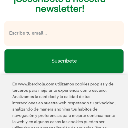
newsletter!
Suscríbete
En www.iberdrola.com utilizamos cookies propias y de
política de privacidad de la
He leído y acepto la
terceros para mejorar tu experiencia como usuario.
Newsletter
Enlace externo, se abre en ventana nueva.
Analizamos la cantidad y la calidad de tus
Esta página está protegida por reCAPTCHA y se aplican la
interacciones en nuestra web respetando tu privacidad,
Política de privacidad
Términos de servicio
y los
de Googl
analizando de manera anónima tus hábitos de
navegación y preferencias para mejorar continuamente
la web y en algunos casos las cookies pueden ser